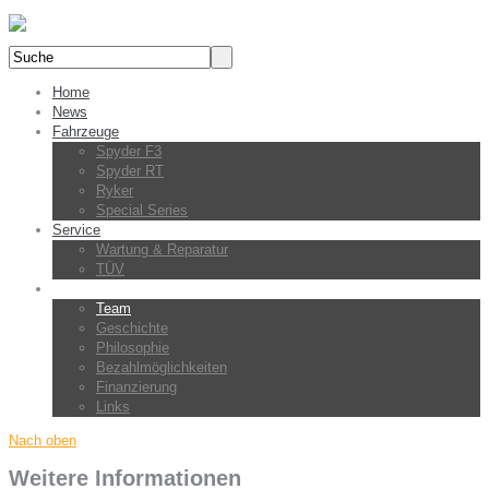
Home
News
Fahrzeuge
Spyder F3
Spyder RT
Ryker
Special Series
Service
Wartung & Reparatur
TÜV
Über uns
Team
Geschichte
Philosophie
Bezahlmöglichkeiten
Finanzierung
Links
Nach oben
Weitere Informationen